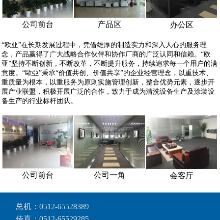
公司前台
产品区
办公区
“
欧亚
”在长期发展过程中，凭借雄厚的制造实力和深入人心的服务理
念，产品赢得了广大战略合作伙伴和协作厂商的广泛认同和信赖。“
欧
亚
”坚持不断创新，不断改革，不断提升服务，持续追求每一个用户的满
意度。“歐亞”秉承“价值共创、价值共享”的企业经营理念，以重技术、
重质量为根本，以重服务为原则实施管理创新，整合优势元素，逐步开
展产业联盟，积极开展广泛的合作，致力于成为清洗设备生产及涂装设
备生产的行业标杆团队。
公司前台
公司一角
会客厅
总机：
0512-65528389
传真：0512-65529285